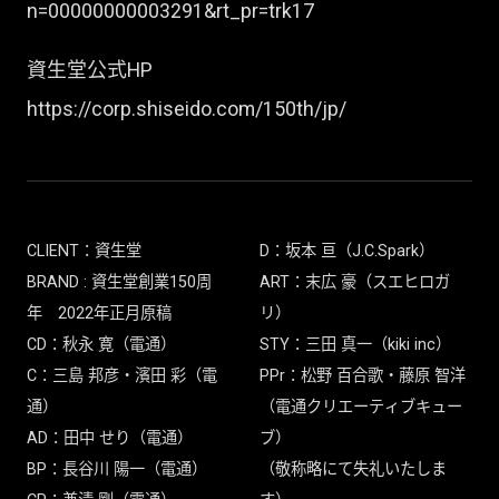
n=00000000003291&rt_pr=trk17
資生堂公式HP
https://corp.shiseido.com/150th/jp/
CLIENT：資生堂
D：坂本 亘（J.C.Spark）
BRAND : 資生堂創業150周
ART：末広 豪（スエヒロガ
年 2022年正月原稿
リ）
CD：秋永 寛（電通）
STY：三田 真一（kiki inc）
C：三島 邦彦・濱田 彩（電
PPr：松野 百合歌・藤原 智洋
通）
（電通クリエーティブキュー
AD：田中 せり（電通）
ブ）
BP：長谷川 陽一（電通）
（敬称略にて失礼いたしま