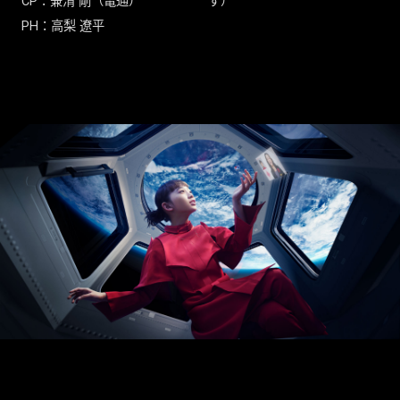
CP：兼清 剛（電通）
す）
PH：高梨 遼平